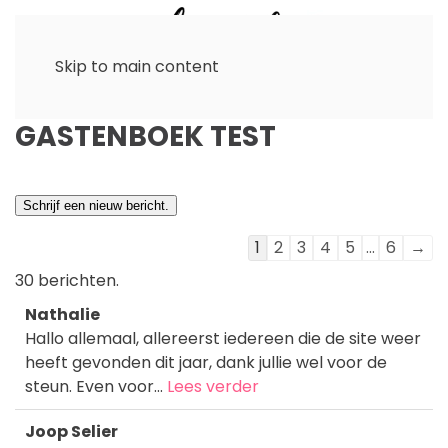
Skip to main content
GASTENBOEK TEST
Navigatie
1
2
3
4
5
...
6
→
door
30 berichten.
de
Nathalie
gastenboek-
Hallo allemaal, allereerst iedereen die de site weer
lijst
heeft gevonden dit jaar, dank jullie wel voor de
steun. Even voor...
Lees verder
Joop Selier