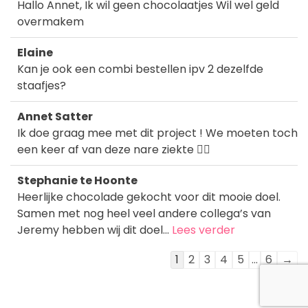
Hallo Annet, Ik wil geen chocolaatjes Wil wel geld
overmakem
Elaine
Kan je ook een combi bestellen ipv 2 dezelfde
staafjes?
Annet Satter
Ik doe graag mee met dit project ! We moeten toch
een keer af van deze nare ziekte 😵‍💫
Stephanie te Hoonte
Heerlijke chocolade gekocht voor dit mooie doel.
Samen met nog heel veel andere collega’s van
Jeremy hebben wij dit doel...
Lees verder
Navigatie
1
2
3
4
5
...
6
→
door
de